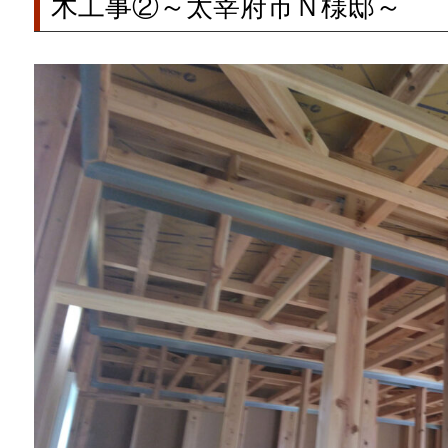
木工事②～太宰府市Ｎ様邸～