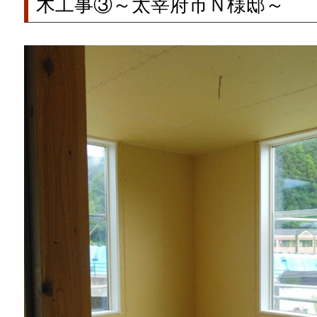
木工事③～太宰府市Ｎ様邸～