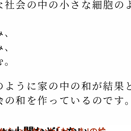
な社会の中の小さな細胞の
み､
み､
む｡
のように家の中の和が結果
会の和を作っているのです｡
からいただいた｢だるま｣の絵｡