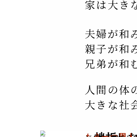
家は大き
夫婦が和
親子が和
兄弟が和
人間の体
大きな社
もう一つ恩人