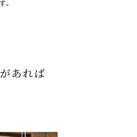
す｡
出があれば
｡