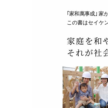
｢家和萬事成｣ 
この書はセイケ
家庭を和
それが社