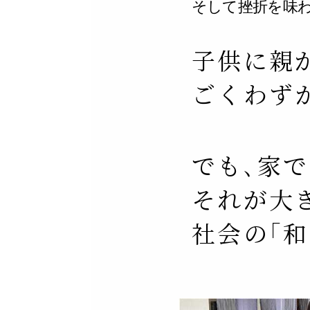
そして挫折を味
子供に親
ごくわず
でも､家
それが大
社会の｢