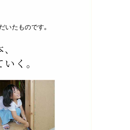
だいたものです｡
本､
ていく｡