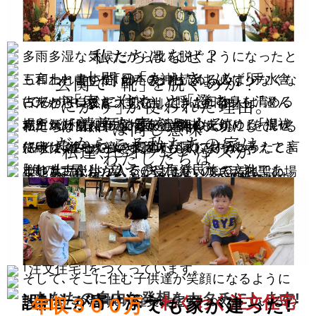
私たちはなぜ？
多雨多湿な気候だから靴を脱ぐようになったと
土間の｢たたき｣に
も言われますが､日本の神社では､必ず｢手水舎
玄関で｢靴｣を脱ぐのか？
三和土と書いて｢たたき｣と読める人は少なくな
｢家に住む｣と｢澄む｣
(てみずや､ちょうずや)｣と呼ばれる身を清める
｢にがり｣が使われた理由｡
ったと思います｡
古来から自然を大切にしてきた日本人は｢澄ん
清浄な家をつくる｡
場所があり､両手と口を清め､心を鎮める｢禊祓
は同じ意味
赤土･砂利などに消石灰と｢海のにがり｣を混ぜ
だ空気｣｢澄んだ水｣という意味も
私たちは自然やこの国の文化を大切にしている
だからこそ私たちの家は
(みぞぎはらえ)｣の考え方が家にも伝わったと言
私達､セイケンハウスが
て練り､塗って敲き固めたものですが､
住宅に｢住む｣という意味も同じように考えてき
ハウスメーカーです｡
わたしたちは
大量生産できないのです｡
われます｡
｢海のにがり｣が入るのは海洋民族の文化であ
ました｡
土地も古代から人々が受け継いできた神聖な場
｢注文住宅｣にこだわる理由｡
誰かのふる里になるためには､その場所の歴史
誰かの｢ふる里｣になる家を
また､茶道でも手を清める儀式があり室内には
り､ここにも｢清める｣｢浄化する｣
また､｢棲む｣｢清む｣も同じく､この言葉には
所だからこそ､地鎮祭や地域への感謝を忘れま
や文化を大切にし､地域の人々との繋がりも大
つくりたいのです｡
清潔にして入る文化が根付いています｡
日本人の清潔を大切にする文化があるのです｡
日本人が｢美しく清浄なところに住み､家族を守
せん｡
切です｡
ってきた｣という意味があるのです｡
私たちは､その未来を考え､福岡に地域密着で
｢注文住宅｣をつくっています｡
そして､そこに住む子供達が笑顔になるように
あなたの自由な発想をカタチにします!
設計士が寄り添う
わくわく注文住宅
世界に一つだけの｢注文住宅｣をつくっているの
年収３００万
でも家が建った!