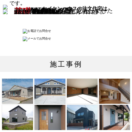
です｡
の注文住宅
熊本地震をきっかけに
から家づくりを見直しました
セイケンハウスの注文住宅は
基礎
基礎工事
ホームメイキャップ塗装
2階から落としても割れない程の強度｡
基礎の長期耐久性を実現
耐力面材
ハイベストウッド
壁倍率4.0の高耐震･高耐久｡面材工法に
アイシネン
高気密高断熱
極寒や酷暑など日本以上の高温多湿
開放感あふれる
吹き抜けと勾配天井
杉材をふんだん使用した吹き抜けの
シロアリに強い
飫肥杉の温もり
選び抜いた｢飫肥杉｣など無垢杉材を
基礎工事の｢ホームメイキャップ塗装｣
広々とした
高級ウッドデッキ
“マニルカラ”という､水中でも使用で
より､壁面全体で地震力．風圧力を受
地域で比類の無い性能を実証した高
勾配天井｡白壁には卓越した健康機
使用｡杉材が持つ｢やわらかさ｣と｢温
を採用｡外観の美観を整えるだけでな
きるほど耐久性に優れた超硬質のデ
機密高断熱アイシネンを採用｡わずか
け止め､バランスよく分散し､軸組の接
かみ｣など､木肌のやさしさを感じら
く､コンクリートの中性化を実現｡地震
能を実現した開放感あふれる空間デ
な隙間もシャットアウト｡だから高気
ッキ材を採用｡長い庇（ひさし）が日
合部への力の集中を緩和します｡
れる本物の木の家がセイケンハウス
などの外力による破壊を防ぎます｡
ザインに｡
密高断熱｡環境にも優しい素材です｡
射を遮り心地よい半屋外空間を実現
のこだわりの一つです｡
します｡
施工事例