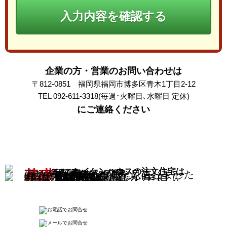
入力内容を確認する
企業の方・営業のお問い合わせは
〒812-0851 福岡県福岡市博多区青木1丁目2-12
TEL 092-611-3318(毎週･火曜日､水曜日 定休)
にご連絡ください
の注文住宅
熊本地震をきっかけに
から家づくりを見直しました
セイケンハウスの注文住宅は
基礎
基礎工事
ホームメイキャップ塗装
2階から落としても割れない程の強度｡
基礎の長期耐久性を実現
耐力面材
ハイベストウッド
壁倍率4.0の高耐震･高耐久｡面材工法に
アイシネン
高気密高断熱
極寒や酷暑など日本以上の高温多湿
開放感あふれる
吹き抜けと勾配天井
杉材をふんだん使用した吹き抜けの
シロアリに強い
飫肥杉の温もり
選び抜いた｢飫肥杉｣など無垢杉材を
基礎工事の｢ホームメイキャップ塗装｣
広々とした
高級ウッドデッキ
“マニルカラ”という､水中でも使用で
より､壁面全体で地震力．風圧力を受
地域で比類の無い性能を実証した高
勾配天井｡白壁には卓越した健康機
使用｡杉材が持つ｢やわらかさ｣と｢温
を採用｡外観の美観を整えるだけでな
きるほど耐久性に優れた超硬質のデ
機密高断熱アイシネンを採用｡わずか
け止め､バランスよく分散し､軸組の接
かみ｣など､木肌のやさしさを感じら
く､コンクリートの中性化を実現｡地震
能を実現した開放感あふれる空間デ
な隙間もシャットアウト｡だから高気
ッキ材を採用｡長い庇（ひさし）が日
合部への力の集中を緩和します｡
れる本物の木の家がセイケンハウス
などの外力による破壊を防ぎます｡
ザインに｡
密高断熱｡環境にも優しい素材です｡
射を遮り心地よい半屋外空間を実現
のこだわりの一つです｡
します｡