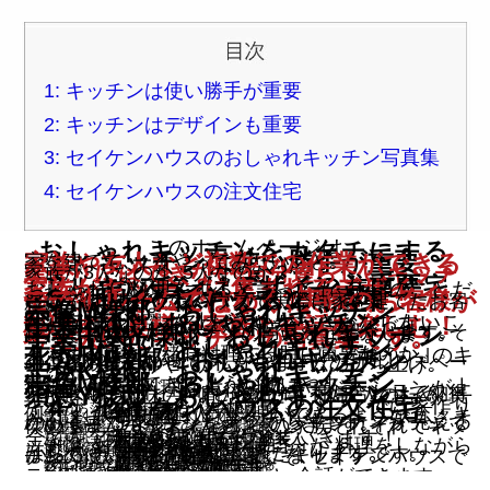
1: キッチンは使い勝手が重要
2: キッチンはデザインも重要
3: セイケンハウスのおしゃれキッチン写真集
4: セイケンハウスの注文住宅
このホームページは
おしゃれキッチンをカタチにする
１、キッチンは使い勝手が重要
家族や友人など複数での作業ができる
家を建てて､一番やってみたいこと｡
建売りにはできない 自分達らしいキッチ
家族が3人なのか､5人なのか？
２、キッチンはデザインも重要
フル･カスタム･メイドの注文住宅
家族がキッチンに集まれるデザイン｡
おしゃれに料理をすると言っても､毎日のことだ
それがホームパーティ｡
３、セイケンハウスの
おしゃれキッチン写真集
使いやすさにこだわったキッチン｡
モデルルームではなく､実際のお客様が
ここでは､セイケンハウスで実際に家を建てたお客
親戚が多い家なのか？
ン｡
宗像M様邸 おしゃれキッチン
宇美I様邸 おしゃれキッチン
からテンションを上げていかなきゃならないこ
そんな時に活躍するのが｢キッチン｣なんです｡
料理する奥様が家族と会話を楽しむ！
様が考え抜いたキッチンの写真をご紹介します｡そ
宇美中央Y様邸 おしゃれキッチン
それぞれの家でキッチンの使い方は異なります｡
考え抜いたキッチンの写真集です｡
宇美H様邸 おしゃれキッチン
友人や家族と一緒に料理する時に重要なのが､
ともある｡そんな時に｢かっこいいデザイン｣のキ
北九州I様邸 おしゃれキッチン
のご家族に合わせて､私たちはオリジナルのスペー
子供会の集まりや､サッカーチームの打ち上げ｡
志免K様邸 おしゃれキッチン
志免M様邸 おしゃれキッチン
複数人で作業できるような使いやすさ｡
ッチンなら､料理や片付けのモチベーションが上
須恵Y様邸 おしゃれキッチン
スや収納､デザインなどを細かく打ち合わせて納得
旦那さんの趣味の仲間が集う時､夫婦2人のため､奥
４、セイケンハウスの注文住宅
キッチンはもちろん､セイケンハウスでは家作り
2階から落としても割れない程の強度｡基
基礎工事
例えば､娘さんと二人で料理ができるような 広々キ
耐力面材
壁倍率4.0の高耐震･高耐久｡面材工法によ
がります！また､リビングからキッチンが見える
のいくまでキッチンを考えていきます｡イメージで
様のホームパーティなど､その家族それぞれでキッ
アイシネン
極寒や酷暑など日本以上の高温多湿地域
礎工事の｢ホームメイキャップ塗装｣を採
全てをアナタの要望で作っていきます！
り､壁面全体で地震力．風圧力を受け止
ホームメイキャップ塗装
開放感あふれる
杉材をふんだん使用した吹き抜けの勾配
ッチン｡対面式のキッチンは自分が 料理をしながら
ハイベストウッド
で比類の無い性能を実証した高機密高断
からこそ､デザインは重要になります｡
シロアリに強い
はなく､リアルな要望でできたキッチンです｡
用｡外観の美観を整えるだけでなく､コン
選び抜いた｢飫肥杉｣など無垢杉材を使用｡
チンの使い勝手が違うからこそ､セイケンハウスで
高気密高断熱
め､バランスよく分散し､軸組の接合部へ
広々とした
天井｡白壁には卓越した健康機能を実現
“マニルカラ”という､水中でも使用できる
吹き抜けと勾配天井
熱アイシネンを採用｡わずかな隙間もシャ
杉材が持つ｢やわらかさ｣と｢温かみ｣など､
テレビを見たり､家族や友人と 会話ができます｡
クリートの中性化を実現｡地震などの外
飫肥杉の温もり
ぜひ！参考にしてくださいね！
の力の集中を緩和します｡
は､奥様やご家族のライフスタイルに合わせたキッ
した開放感あふれる空間デザインに｡
ほど耐久性に優れた超硬質のデッキ材を
ットアウト｡だから高気密高断熱｡環境に