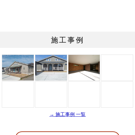
木肌のやさしさを感じられる本物の木の
高級ウッドデッキ
力による破壊を防ぎます｡
また､収納の位置も自由｡見せる収納なのか？ 完全
も優しい素材です｡
採用｡長い庇（ひさし）が日射を遮り心
家がセイケンハウスのこだわりの一つで
チンをオリジナルオーダーで作っていきます｡ここ
地よい半屋外空間を実現します｡
す｡
に見せないミニマリストのような収納も 人気で
が建売りではできない注文住宅の良さです｡
す！
施工事例
→ 施工事例 一覧