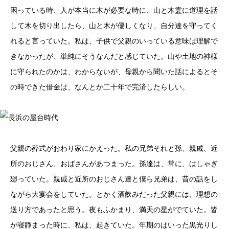
困っている時、人が本当に木が必要な時に、山と木霊に道理を話
して木を切り出したら、山と木が優しくなり、自分達を守ってく
れると言っていた。私は、子供で父親のいっている意味は理解で
きなかったが、単純にそうなんだと感じていた。山や土地の神様
に守られたのかは、わからないが、母親から聞いた話によるとそ
の時できた借金は、なんとか二十年で完済したらしい。
長浜の
屋台時代
父親の葬式がおわり家にかえった。私の兄弟それと孫、親戚、近
所のおじさん、おばさんがあつまった。孫達は、常に、はしゃぎ
廻っていた。親戚と近所のおじさん達と僕ら兄弟は、昔の話をし
ながら大宴会をしていた。とかく酒飲みだった父親には、理想の
送り方であったと思う。夜もふかまり、満天の星がでていた。皆
が寝静まった時に、私は、起きていた。年期のはいった黒光りし