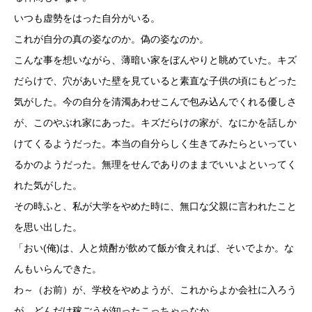
いつも虚勢をはった自分がいる。
これが自分の真の姿なのか。偽の姿なのか。
こんな事を想いながら、薄暗い家をぼんやりと眺めていた。キズ
だらけで、穴があいた壁を見ていると素直な子供の頃にもどった
気がした。今の自分を清濁あわせこんで包み込んでくれる優しさ
が、このやぶれ家にあった。キズだらけの家が、なにかを話しか
けてくるようだった。本当の自分らしく生きてみたらといってい
るかのようだった。無理をせんでありのままでいいよといってく
れた気がした。
その時ふと、私が大学をやめた時に、無口な父親に言われたこと
を思い出した。
「おい(俺)は、人と焼酎が飲めて飯が食えれば、そいでよか。な
んもいらんできた。
わ～（お前）が、学校をやめようが、これからよか会社に入ろう
が、どんだけ稼ごうが知ったこっちゃっなか。