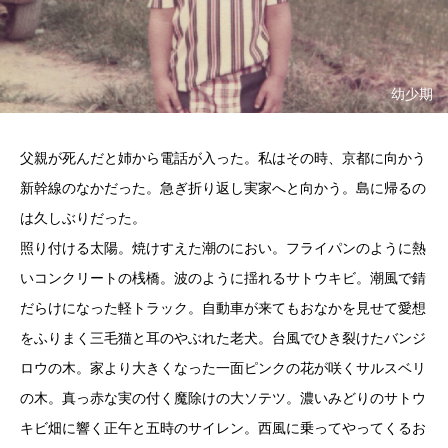
幼少期
父親が死んだと姉から電話が入った。私はその時、京都に向かう
新幹線のなかだった。急ぎ折り返し実家へと向かう。島に帰るの
は久しぶりだった。
照り付ける太陽。焼けすえた潮のにおい。フライパンのように熱
いコンクリートの桟橋。波のように揺れるサトウキビ。潮風で錆
だらけになった軽トラック。自動車が来てもおなかを見せて愛想
をふりまく三毛猫と耳のやぶれた老犬。台風でひき裂けたバンジ
ロウの木。家より大きくなった一面ピンクの花が咲くサルスベリ
の木。真っ赤な実の付く魔除けの大ソテツ。濃いみどりのサトウ
キビ畑に響く正午と五時のサイレン。西風に乗ってやってくるお