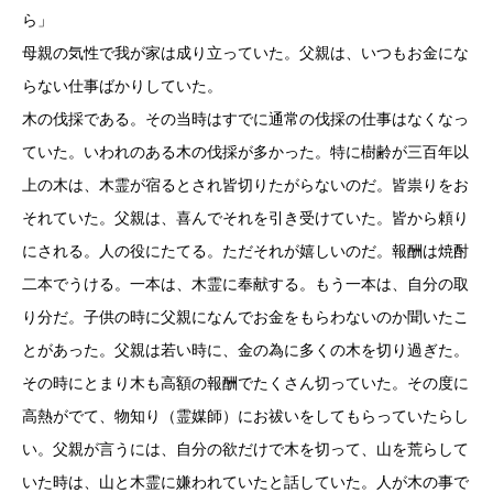
ら」
母親の気性で我が家は成り立っていた。父親は、いつもお金にな
らない仕事ばかりしていた。
木の伐採である。その当時はすでに通常の伐採の仕事はなくなっ
ていた。いわれのある木の伐採が多かった。特に樹齢が三百年以
上の木は、木霊が宿るとされ皆切りたがらないのだ。皆祟りをお
それていた。父親は、喜んでそれを引き受けていた。皆から頼り
にされる。人の役にたてる。ただそれが嬉しいのだ。報酬は焼酎
二本でうける。一本は、木霊に奉献する。もう一本は、自分の取
り分だ。子供の時に父親になんでお金をもらわないのか聞いたこ
とがあった。父親は若い時に、金の為に多くの木を切り過ぎた。
その時にとまり木も高額の報酬でたくさん切っていた。その度に
高熱がでて、物知り（霊媒師）にお祓いをしてもらっていたらし
い。父親が言うには、自分の欲だけで木を切って、山を荒らして
いた時は、山と木霊に嫌われていたと話していた。人が木の事で