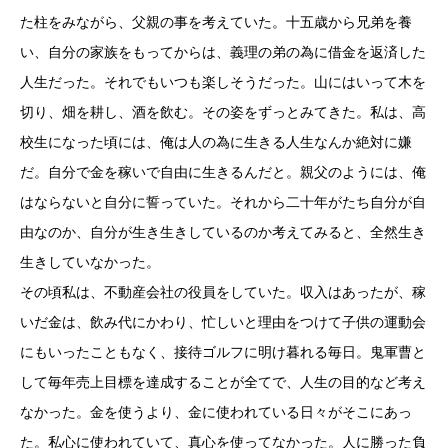
た柱をみながら、父親の事を考えていた。十五歳から兄弟を養
い、自分の家族をもってからは、義理の弟の為に借金を返済した
人生だった。それでもいつも楽しそうだった。山にはいって木を
切り、畑を耕し、酒を飲む。その姿をずっとみてきた。私は、高
校生になった頃には、俺は人の為に生きる人生なんか絶対に嫌
だ。自分で金を稼いで自由に生きるんだと。親父のようには、俺
はならないと自分に誓っていた。それから二十年がたち自分が自
由なのか、自分が生き生きしているのか考えてみると、全然生き
生きしていなかった。
その頃私は、不動産会社の役員をしていた。収入はあったが、稼
いだ金は、飲み代にかわり、忙しいと理由をつけて子供の運動会
にもいったこともなく、接待ゴルフに明け暮れる毎日。鬼軍曹と
して毎年売上目標を達成することが全てで、人生の目的など考え
なかった。金を使うより、金に使われている日々がそこにあっ
た。私心に使われていて、真心を使ってなかった。人に勝った負