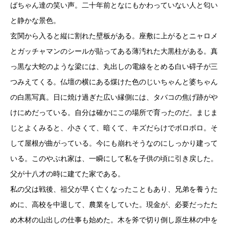
ばちゃん達の笑い声。二十年前となにもかわっていない人と匂い
と静かな景色。
玄関から入ると縦に割れた壁板がある。座敷に上がるとニャロメ
とガッチャマンのシールが貼ってある薄汚れた大黒柱がある。真
っ黒な大蛇のような梁には、丸出しの電線をとめる白い碍子が三
つみえてくる。仏壇の横にある煤けた色のじいちゃんと婆ちゃん
の白黒写真。日に焼け過ぎた広い縁側には、タバコの焦げ跡がや
けにめだっている。自分は確かにこの場所で育ったのだ。まじま
じとよくみると、小さくて、暗くて、キズだらけでボロボロ。そ
して屋根が曲がっている。今にも崩れそうなのにしっかり建って
いる。このやぶれ家は、一瞬にして私を子供の頃に引き戻した。
父が十八才の時に建てた家である。
私の父は戦後、祖父が早く亡くなったこともあり、兄弟を養うた
めに、高校を中退して、農業をしていた。現金が、必要だったた
め木材の山出しの仕事も始めた。木を斧で切り倒し原生林の中を