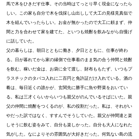
馬で木をひきだす仕事。その当時はてっとり早く現金になったら
しい。この家も自分で木を伐採し山出しして大工の見様見真似で
木を組んでいったらしい。お金が無かったので大工に頼まず、仲
間と力を合わせて家を建てた、といつも焼酎を飲みながら自慢げ
に話していた。
父の暮らしは、朝日とともに働き、夕日とともに、仕事が終わ
る。日が暮れてから家の縁側で仕事着のまま気の合う仲間と焼酎
を飲む。稼いだ金は、お袋に全て渡し、財布ももたず、いつもプ
ラスチックのタバコ入れに二百円と免許証だけ入れている。酒の
肴は、毎日近くの誰かが、玄関先に勝手に魚や野菜をおいてい
る。私は三才くらいからいつも親父がのんでいるそばにいた。親
父の仲間に焼酎をつくるのが、私の役割だった。私は、それがい
やだった訳ではなく、すすんでそうしていた。親父が仲間達と楽
しそうに飲む姿をみて、自分も楽しかった。自分も大人になれた
気がした。なによりその雰囲気が大好きだった。何気ない島の流