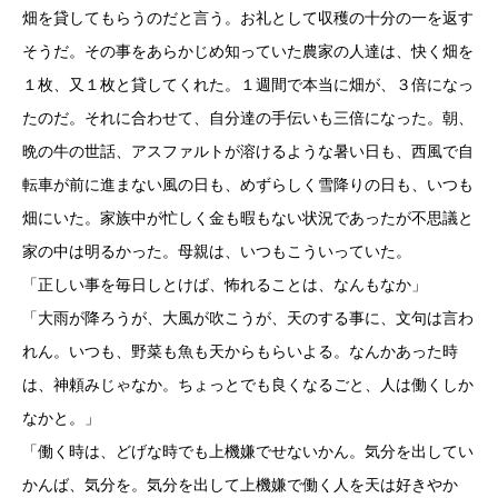
畑を貸してもらうのだと言う。お礼として収穫の十分の一を返す
そうだ。その事をあらかじめ知っていた農家の人達は、快く畑を
１枚、又１枚と貸してくれた。１週間で本当に畑が、３倍になっ
たのだ。それに合わせて、自分達の手伝いも三倍になった。朝、
晩の牛の世話、アスファルトが溶けるような暑い日も、西風で自
転車が前に進まない風の日も、めずらしく雪降りの日も、いつも
畑にいた。家族中が忙しく金も暇もない状況であったが不思議と
家の中は明るかった。母親は、いつもこういっていた。
「正しい事を毎日しとけば、怖れることは、なんもなか」
「大雨が降ろうが、大風が吹こうが、天のする事に、文句は言わ
れん。いつも、野菜も魚も天からもらいよる。なんかあった時
は、神頼みじゃなか。ちょっとでも良くなるごと、人は働くしか
なかと。」
「働く時は、どげな時でも上機嫌でせないかん。気分を出してい
かんば、気分を。気分を出して上機嫌で働く人を天は好きやか