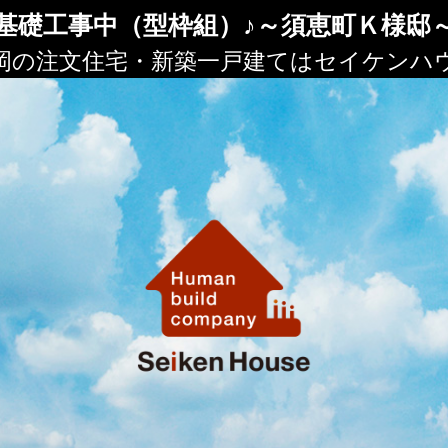
基礎工事中（型枠組）♪～須恵町Ｋ様邸
岡の注文住宅・新築一戸建てはセイケンハ