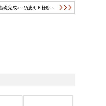
基礎完成♪～須恵町Ｋ様邸～