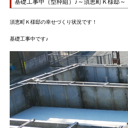
基礎工事中（型枠組）♪～須恵町Ｋ様邸～
須恵町Ｋ様邸の幸せづくり状況です！
基礎工事中です♪