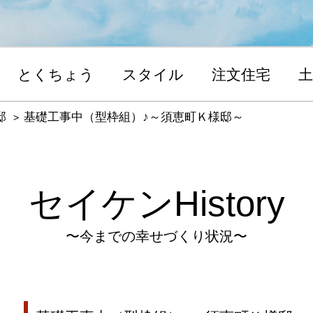
とくちょう
スタイル
注文住宅
土
邸
基礎工事中（型枠組）♪～須恵町Ｋ様邸～
セイケンHistory
〜今までの幸せづくり状況〜