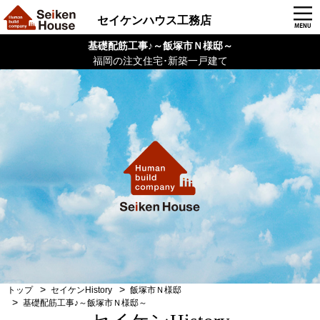
セイケンハウス工務店
基礎配筋工事♪～飯塚市Ｎ様邸～
福岡の注文住宅･新築一戸建て
トップ
セイケンHistory
飯塚市Ｎ様邸
基礎配筋工事♪～飯塚市Ｎ様邸～