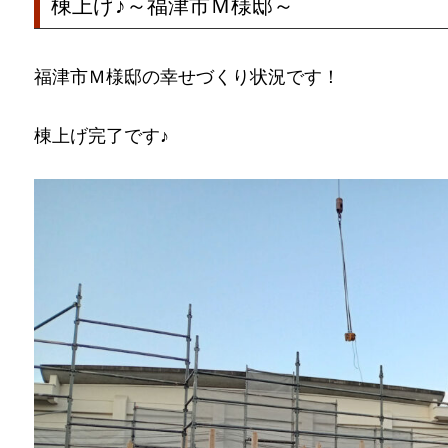
棟上げ♪～福津市Ｍ様邸～
福津市Ｍ様邸の幸せづくり状況です！
棟上げ完了です♪