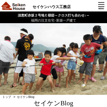
セイケンハウス工務店
須恵町赤坂２号地Ｅ様邸～クロス打ち合わせ♪～
福岡の注文住宅･新築一戸建て
トップ
セイケンBlog
セイケンBlog