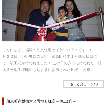
こんにちは、福岡の注文住宅セイケンハウスです～♪ １１
月２２日、いい夫婦の日♡ 須恵町植木１号地Ｋ様邸に
て、竣工式が行われました！ この日の夕方に行われた、植
木３号地Ｔ様邸のもちまきに参加されたＫ様！ Ｋ様...
もっと見る
須恵町赤坂植木２号地Ｅ様邸～棟上げ♪～