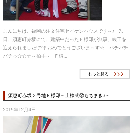
こんにちは、福岡の注文住宅セイケンハウスです～♪ 先
日、須恵町赤坂にて、建築中だったＦ様邸が無事、竣工を
迎えられました!(^^)! おめでとうございま～す☆ パチパチ
パチっ☆☆☆～拍手～ Ｆ様...
もっと見る
須恵町赤坂２号地Ｅ様邸～上棟式②もちまき♪～
2015年12月4日