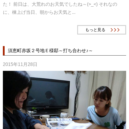
た！ 前日は、大荒れのお天気でしたね～(>_<) それなの
に、棟上げ当日、朝からお天気と...
もっと見る
須恵町赤坂２号地Ｅ様邸～打ち合わせ♪～
2015年11月28日