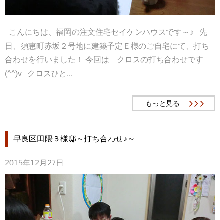
こんにちは、福岡の注文住宅セイケンハウスです～♪ 先
日、須恵町赤坂２号地に建築予定Ｅ様のご自宅にて、打ち
合わせを行いました！ 今回は クロスの打ち合わせです
(^^)v クロスひと...
もっと見る
早良区田隈Ｓ様邸～打ち合わせ♪～
2015年12月27日