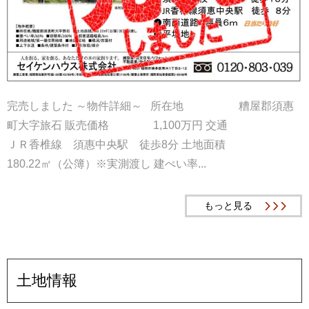
完売しました ～物件詳細～ 所在地 糟屋郡須惠
町大字旅石 販売価格 1,100万円 交通
ＪＲ香椎線 須惠中央駅 徒歩8分 土地面積
180.22㎡（公簿）※実測渡し 建ぺい率...
もっと見る
土地情報