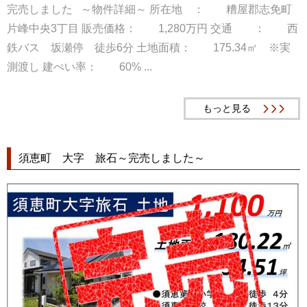
完売しました ～物件詳細～ 所在地 ： 糟屋郡志免町
片峰中央3丁目 販売価格： 1,280万円 交通 ： 西
鉄バス 坂瀬停 徒歩6分 土地面積： 175.34㎡ ※実
測渡し 建ぺい率： 60% ...
もっと見る
須恵町 大字 旅石～完売しました～