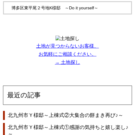
博多区東平尾２号地K様邸 ～Do it yourself～
土地が見つからないお客様、
お気軽にご相談ください。
→ 土地探し
最近の記事
北九州市Ｙ様邸～上棟式②大集合の餅まき再び♪～
北九州市Ｙ様邸～上棟式①感謝の気持ちと嬉し楽し♪
～