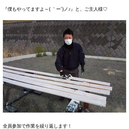
『僕もやってますよ～( ｀ー´)ノ♪』と、ご主人様♡
全員参加で作業を繰り返します！