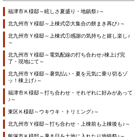
福津市Ｋ様邸～眩しさ夏盛り・地鎮祭♪～
北九州市Ｙ様邸～上棟式②大集合の餅まき再び♪～
北九州市Ｙ様邸～上棟式①感謝の気持ちと嬉し楽し♪
～
北九州市Ｙ様邸～電気配線の打ち合わせ♪棟上げ完
了・現地にて～
北九州市Ｙ様邸～暑気払い・夏を元気に乗り切るゾ
ッ！棟上げ♪～
福津市Ｋ様邸～打ち合わせ・それぞれに好みがあって
♪～
東区Ｋ様邸～ウキウキ・トリミング♪～
北九州市Ｙ様邸～打ち合わせ・上棟前も上棟後も♪～
飯塚市Ｋ様邸～暑き日を土地に入れたり地鎮祭♪～