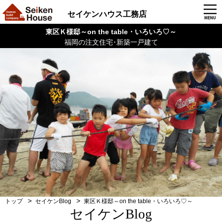
セイケンハウス工務店
東区Ｋ様邸～on the table・いろいろ♡～
福岡の注文住宅･新築一戸建て
トップ
セイケンBlog
東区Ｋ様邸～on the table・いろいろ♡～
セイケンBlog