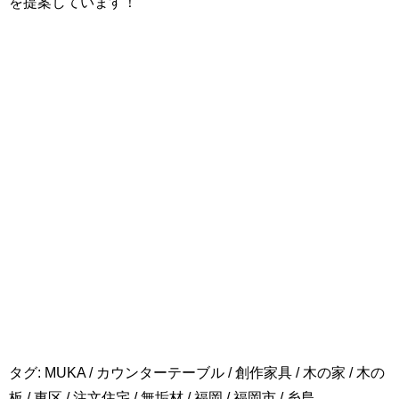
を提案しています！
タグ:
MUKA
/
カウンターテーブル
/
創作家具
/
木の家
/
木の
板
/
東区
/
注文住宅
/
無垢材
/
福岡
/
福岡市
/
糸島