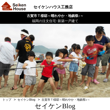
セイケンハウス工務店
古賀市Ｔ様邸～晴れやか・地鎮祭♪～
福岡の注文住宅･新築一戸建て
トップ
セイケンBlog
古賀市Ｔ様邸～晴れやか・地鎮祭♪～
セイケンBlog