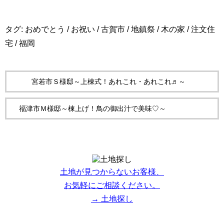
タグ:
おめでとう
/
お祝い
/
古賀市
/
地鎮祭
/
木の家
/
注文住
宅
/
福岡
宮若市Ｓ様邸～上棟式！あれこれ・あれこれ♬～
福津市Ｍ様邸～棟上げ！鳥の御出汁で美味♡～
土地が見つからないお客様、
お気軽にご相談ください。
→ 土地探し