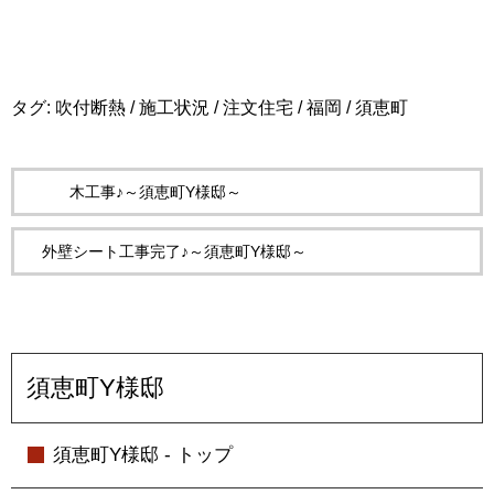
タグ:
吹付断熱
/
施工状況
/
注文住宅
/
福岡
/
須恵町
木工事♪～須恵町Y様邸～
外壁シート工事完了♪～須恵町Y様邸～
須恵町Y様邸
須恵町Y様邸 - トップ