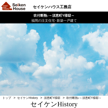
セイケンハウス工務店
吹付断熱♪～須恵町Y様邸～
福岡の注文住宅･新築一戸建て
トップ
セイケンHistory
須恵町Y様邸
吹付断熱♪～須恵町Y様邸～
セイケンHistory