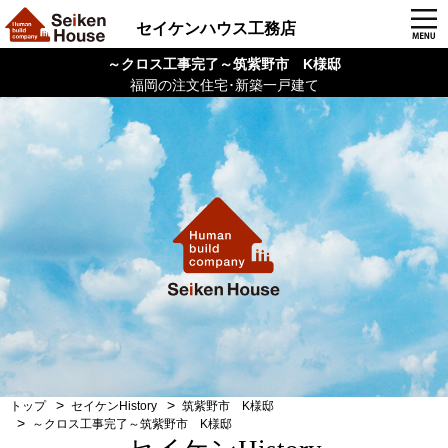
セイケンハウス工務店
～クロス工事完了～筑紫野市 K様邸
福岡の注文住宅･新築一戸建て
トップ
セイケンHistory
筑紫野市 K様邸
～クロス工事完了～筑紫野市 K様邸