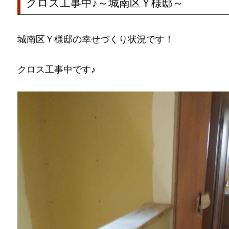
クロス工事中♪～城南区Ｙ様邸～
城南区Ｙ様邸の幸せづくり状況です！
クロス工事中です♪