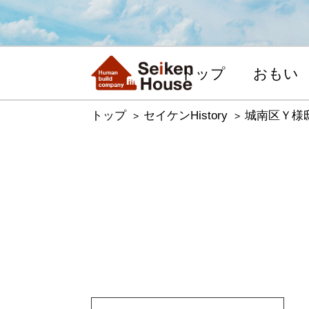
トップ
おもい
トップ
セイケンHistory
城南区Ｙ様