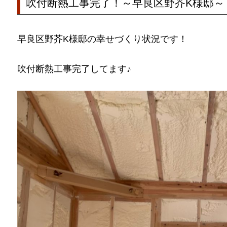
吹付断熱工事完了！～早良区野芥K様邸～
早良区野芥K様邸の幸せづくり状況です！
吹付断熱工事完了してます♪