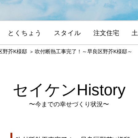
とくちょう
スタイル
注文住宅
土
区野芥K様邸
吹付断熱工事完了！～早良区野芥K様邸～
セイケンHistory
〜今までの幸せづくり状況〜