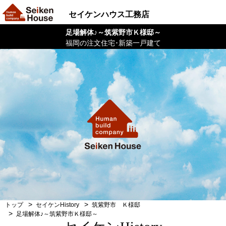
セイケンハウス工務店
足場解体♪～筑紫野市Ｋ様邸～
福岡の注文住宅･新築一戸建て
トップ
セイケンHistory
筑紫野市 Ｋ様邸
足場解体♪～筑紫野市Ｋ様邸～