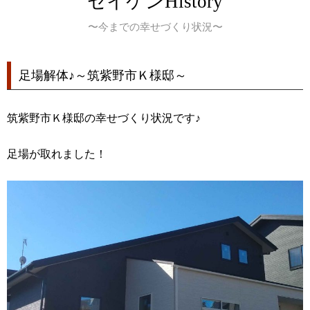
セイケンHistory
〜今までの幸せづくり状況〜
足場解体♪～筑紫野市Ｋ様邸～
筑紫野市Ｋ様邸の幸せづくり状況です♪
足場が取れました！