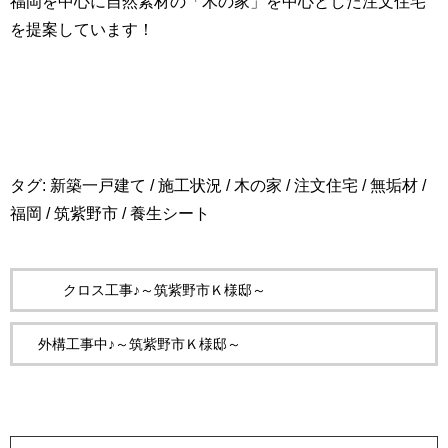
福岡を中心に自然素材の「木の家」を中心とした注文住宅
を提案しています！
タグ:
新築一戸建て
/
施工状況
/
木の家
/
注文住宅
/
無垢材
/
福岡
/
筑紫野市
/
養生シート
クロス工事♪～筑紫野市Ｋ様邸～
外構工事中♪～筑紫野市Ｋ様邸～