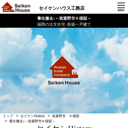
セイケンハウス工務店
養生撤去♪～筑紫野市Ｋ様邸～
福岡の注文住宅･新築一戸建て
トップ
セイケンHistory
筑紫野市 Ｋ様邸
養生撤去♪～筑紫野市Ｋ様邸～