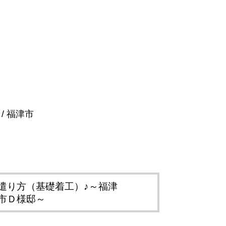
/
福津市
遣り方（基礎着工）♪～福津
市Ｄ様邸～