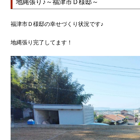
地縄張り♪～福津市Ｄ様邸～
福津市Ｄ様邸の幸せづくり状況です♪
地縄張り完了してます！