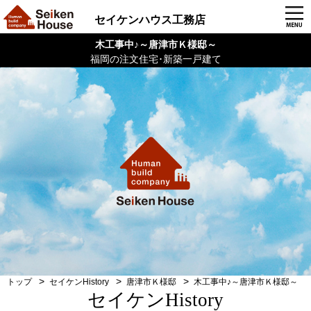
セイケンハウス工務店
木工事中♪～唐津市Ｋ様邸～
福岡の注文住宅･新築一戸建て
トップ
セイケンHistory
唐津市Ｋ様邸
木工事中♪～唐津市Ｋ様邸～
セイケンHistory