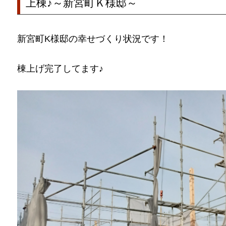
上棟♪～新宮町Ｋ様邸～
新宮町K様邸の幸せづくり状況です！
棟上げ完了してます♪