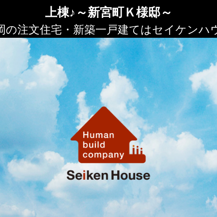
上棟♪～新宮町Ｋ様邸～
岡の注文住宅・新築一戸建てはセイケンハ