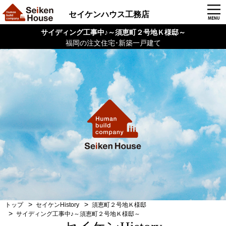
セイケンハウス工務店
サイディング工事中♪～須恵町２号地Ｋ様邸～
福岡の注文住宅･新築一戸建て
トップ
セイケンHistory
須恵町２号地Ｋ様邸
サイディング工事中♪～須恵町２号地Ｋ様邸～