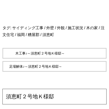
タグ:
サイディング工事
/
外壁
/
外観
/
施工状況
/
木の家
/
注
文住宅
/
福岡
/
糟屋郡
/
須恵町
木工事♪～須恵町２号地Ｋ様邸～
足場解体♪～須恵町２号地Ｋ様邸～
須恵町２号地Ｋ様邸