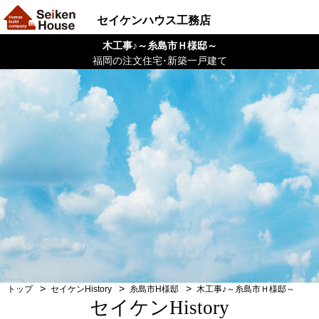
セイケンハウス工務店
木工事♪～糸島市Ｈ様邸～
福岡の注文住宅･新築一戸建て
トップ
セイケンHistory
糸島市H様邸
木工事♪～糸島市Ｈ様邸～
セイケンHistory