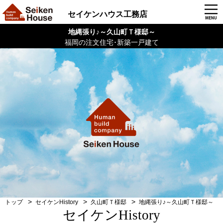
セイケンハウス工務店
地縄張り♪～久山町Ｔ様邸～
福岡の注文住宅･新築一戸建て
トップ
セイケンHistory
久山町Ｔ様邸
地縄張り♪～久山町Ｔ様邸～
セイケンHistory