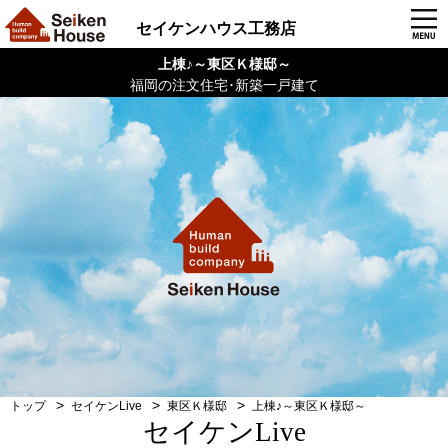
セイケンハウス工務店
上棟♪～東区Ｋ様邸～
福岡の注文住宅･新築一戸建て
トップ
セイケンLive
東区Ｋ様邸
上棟♪～東区Ｋ様邸～
セイケンLive