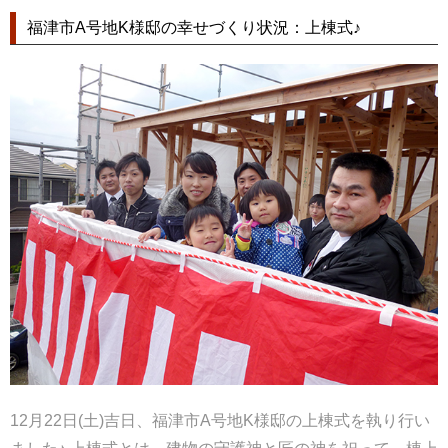
福津市A号地K様邸の幸せづくり状況：上棟式♪
12月22日(土)吉日、福津市A号地K様邸の上棟式を執り行い