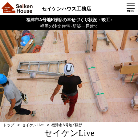
セイケンハウス工務店
福津市A号地K様邸の幸せづくり状況：竣工♪
福岡の注文住宅･新築一戸建て
トップ
セイケンLive
福津市A号地K様邸
セイケンLive