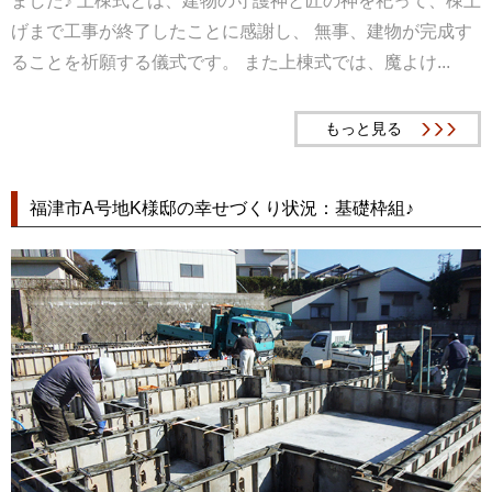
ました♪ 上棟式とは、建物の守護神と匠の神を祀って、棟上
げまで工事が終了したことに感謝し、 無事、建物が完成す
ることを祈願する儀式です。 また上棟式では、魔よけ...
もっと見る
福津市A号地K様邸の幸せづくり状況：基礎枠組♪