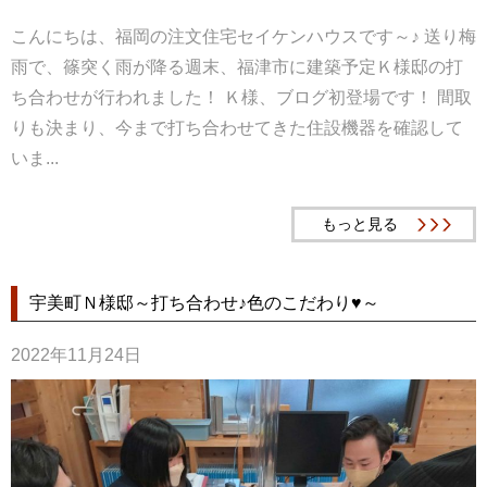
こんにちは、福岡の注文住宅セイケンハウスです～♪ 送り梅
雨で、篠突く雨が降る週末、福津市に建築予定Ｋ様邸の打
ち合わせが行われました！ Ｋ様、ブログ初登場です！ 間取
りも決まり、今まで打ち合わせてきた住設機器を確認して
いま...
もっと見る
宇美町Ｎ様邸～打ち合わせ♪色のこだわり♥～
2022年11月24日