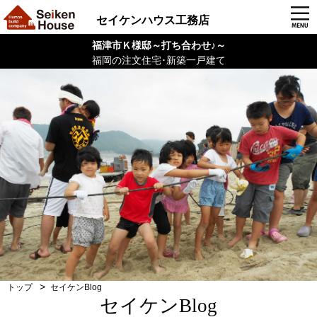
セイケンハウス工務店
福津市Ｋ様邸～打ち合わせ♪～
福岡の注文住宅･新築一戸建て
トップ
セイケンBlog
セイケンBlog