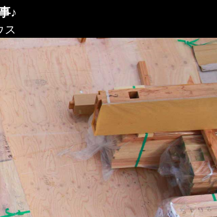
事♪
ウス