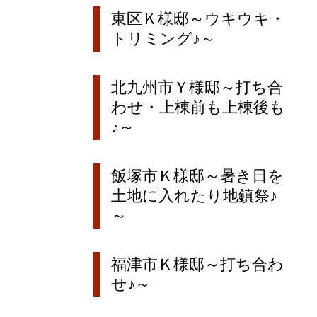
東区Ｋ様邸～ウキウキ・
トリミング♪～
北九州市Ｙ様邸～打ち合
わせ・上棟前も上棟後も
♪～
飯塚市Ｋ様邸～暑き日を
土地に入れたり地鎮祭♪
～
福津市Ｋ様邸～打ち合わ
せ♪～