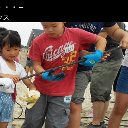
・・・～
ウス