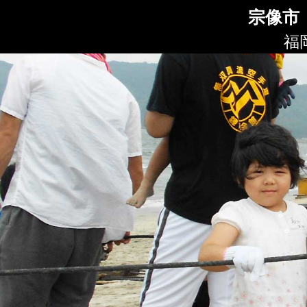
宗像市
福