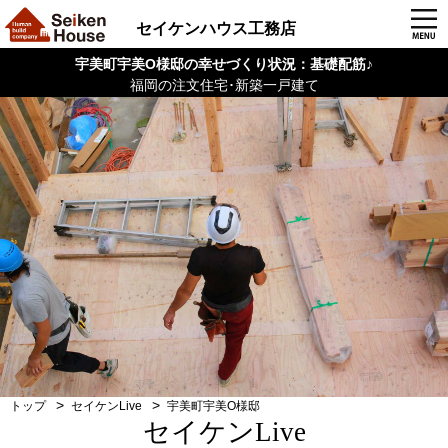
セイケンハウス工務店
宇美町宇美O様邸の幸せづくり状況：基礎配筋♪
福岡の注文住宅･新築一戸建て
トップ
セイケンLive
宇美町宇美O様邸
セイケンLive