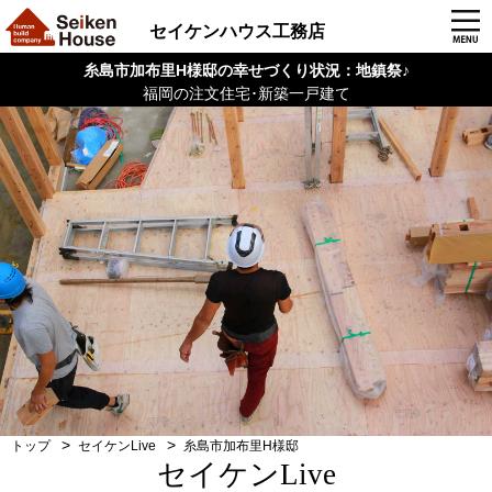
セイケンハウス工務店
糸島市加布里H様邸の幸せづくり状況：地鎮祭♪
福岡の注文住宅･新築一戸建て
トップ
セイケンLive
糸島市加布里H様邸
セイケンLive