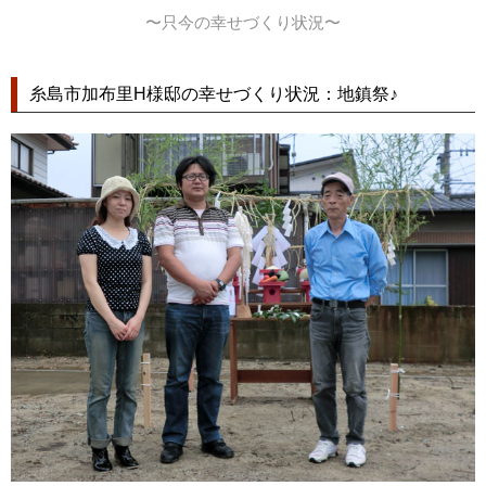
〜只今の幸せづくり状況〜
糸島市加布里H様邸の幸せづくり状況：地鎮祭♪