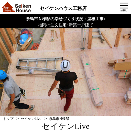
セイケンハウス工務店
糸島市Ｎ様邸の幸せづくり状況：屋根工事♪
福岡の注文住宅･新築一戸建て
トップ
セイケンLive
糸島市N様邸
セイケンLive