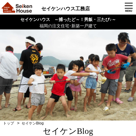
セイケンハウス工務店
セイケンハウス ～捕ったど～！男飯・三たび♪～
福岡の注文住宅･新築一戸建て
トップ
セイケンBlog
セイケンBlog