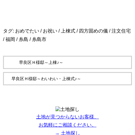
タグ:
おめでたい
/
お祝い
/
上棟式
/
四方固めの儀
/
注文住宅
/
福岡
/
糸島
/
糸島市
早良区Ｈ様邸～上棟♪～
早良区Ｈ様邸～わいわい・上棟式♪～
土地が見つからないお客様、
お気軽にご相談ください。
→ 土地探し