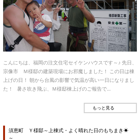
こんにちは、福岡の注文住宅セイケンハウスです～♪ 先日、
宗像市 Ｍ様邸の建築現場にお邪魔しました！ この日は棟
上げの日！ 朝から台風の影響で気温が高い一日になりまし
た！ 暑さ吹き飛ぶ、Ｍ様邸棟上げのご報告で...
もっと見る
須恵町 Ｙ様邸～上棟式・よく晴れた日のもちまき☀
～