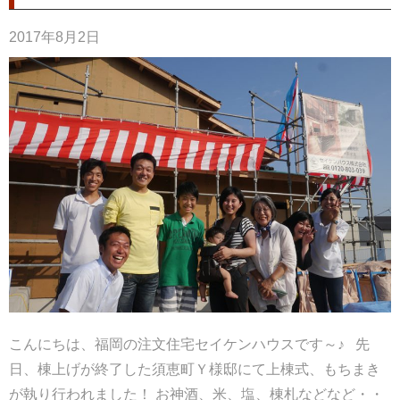
2017年8月2日
こんにちは、福岡の注文住宅セイケンハウスです～♪ 先
日、棟上げが終了した須恵町Ｙ様邸にて上棟式、もちまき
が執り行われました！ お神酒、米、塩、棟札などなど・・