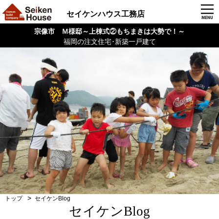
セイケンハウス工務店
宗像市 Ｍ様邸～上棟式②もちまきは大勢で！～
福岡の注文住宅･新築一戸建て
トップ
セイケンBlog
セイケンBlog