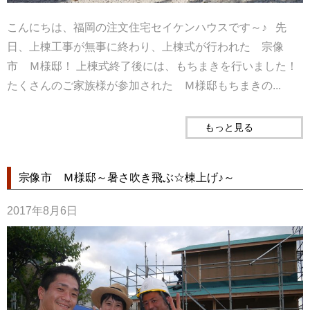
こんにちは、福岡の注文住宅セイケンハウスです～♪ 先
日、上棟工事が無事に終わり、上棟式が行われた 宗像
市 Ｍ様邸！ 上棟式終了後には、もちまきを行いました！
たくさんのご家族様が参加された Ｍ様邸もちまきの...
もっと見る
宗像市 Ｍ様邸～暑さ吹き飛ぶ☆棟上げ♪～
2017年8月6日