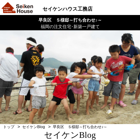
セイケンハウス工務店
早良区 Ｓ様邸～打ち合わせ♪～
福岡の注文住宅･新築一戸建て
トップ
セイケンBlog
早良区 Ｓ様邸～打ち合わせ♪～
セイケンBlog