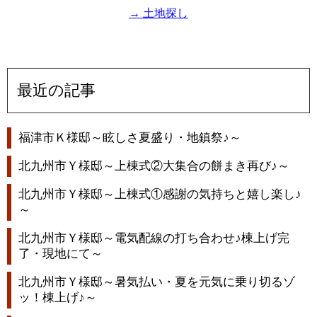
→ 土地探し
最近の記事
福津市Ｋ様邸～眩しさ夏盛り・地鎮祭♪～
北九州市Ｙ様邸～上棟式②大集合の餅まき再び♪～
北九州市Ｙ様邸～上棟式①感謝の気持ちと嬉し楽し♪
～
北九州市Ｙ様邸～電気配線の打ち合わせ♪棟上げ完
了・現地にて～
北九州市Ｙ様邸～暑気払い・夏を元気に乗り切るゾ
ッ！棟上げ♪～