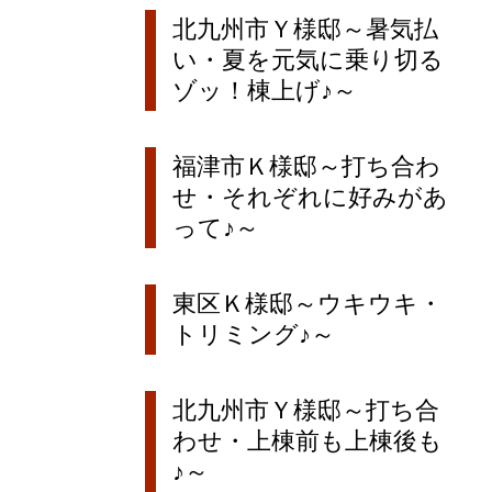
北九州市Ｙ様邸～暑気払
い・夏を元気に乗り切る
ゾッ！棟上げ♪～
福津市Ｋ様邸～打ち合わ
せ・それぞれに好みがあ
って♪～
東区Ｋ様邸～ウキウキ・
トリミング♪～
北九州市Ｙ様邸～打ち合
わせ・上棟前も上棟後も
♪～