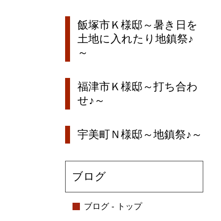
飯塚市Ｋ様邸～暑き日を
土地に入れたり地鎮祭♪
～
福津市Ｋ様邸～打ち合わ
せ♪～
宇美町Ｎ様邸～地鎮祭♪～
ブログ
ブログ - トップ