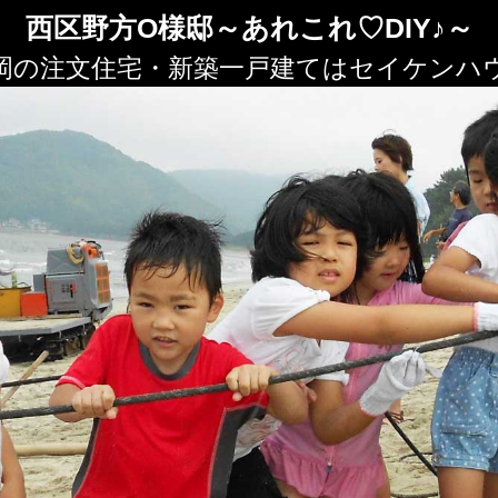
西区野方O様邸～あれこれ♡DIY♪～
岡の注文住宅・新築一戸建てはセイケンハ