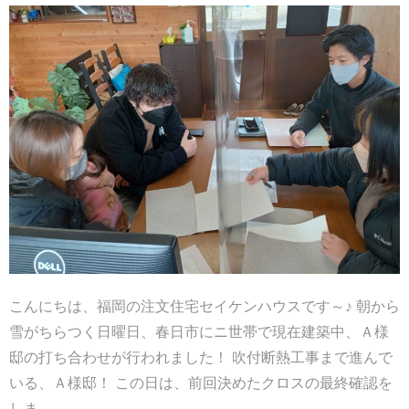
こんにちは、福岡の注文住宅セイケンハウスです～♪ 朝から
雪がちらつく日曜日、春日市にニ世帯で現在建築中、Ａ様
邸の打ち合わせが行われました！ 吹付断熱工事まで進んで
いる、Ａ様邸！ この日は、前回決めたクロスの最終確認を
しま...